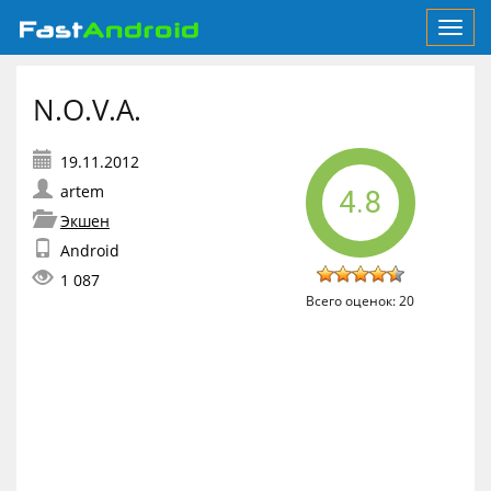
Toggl
navig
N.O.V.A.
artem
4.8
Экшен
Android
1 087
Всего оценок:
20