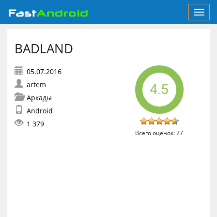
Toggl
navig
BADLAND
artem
4.5
Аркады
Android
1 379
Всего оценок:
27