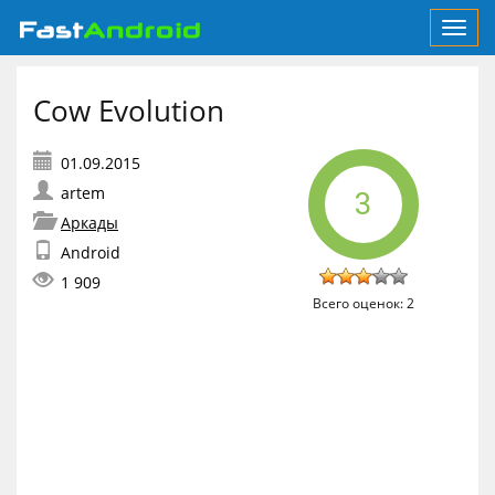
Toggl
navig
Cow Evolution
artem
3
Аркады
Android
1 909
Всего оценок:
2