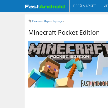
ПЛЕЙ МАРКЕТ
И
Главная
/
Игры
/
Аркады
/
Minecraft Pocket Edition