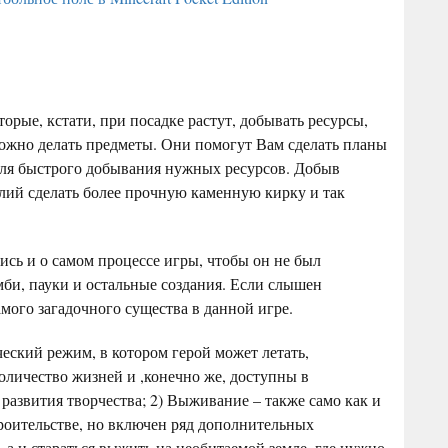
торые, кстати, при посадке растут, добывать ресурсы,
можно делать предметы. Они помогут Вам сделать планы
 для быстрого добывания нужных ресурсов. Добыв
лий сделать более прочную каменную кирку и так
лись и о самом процессе игры, чтобы он не был
би, пауки и остальные создания. Если слышен
мого загадочного существа в данной игре.
ческий режим, в котором герой может летать,
количество жизней и ,конечно же, доступны в
развития творчества; 2) Выживание – также само как и
троительстве, но включен ряд дополнительных
 а и стараться выжить на необитаемой земле, где нужно