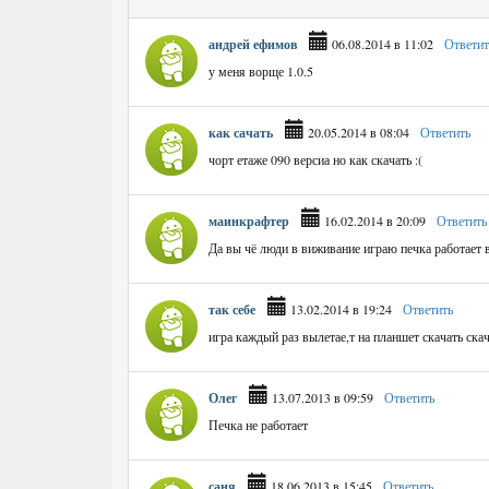
андрей ефимов
06.08.2014 в 11:02
Ответит
у меня ворще 1.0.5
как сачать
20.05.2014 в 08:04
Ответить
чорт етаже 090 версиа но как скачать :(
маинкрафтер
16.02.2014 в 20:09
Ответить
Да вы чё люди в виживание играю печка работает 
так себе
13.02.2014 в 19:24
Ответить
игра каждый раз вылетае,т на планшет скачать скач
Олег
13.07.2013 в 09:59
Ответить
Печка не работает
саня
18.06.2013 в 15:45
Ответить