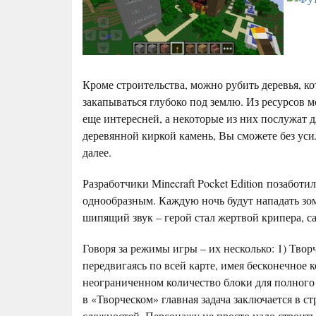
Кроме строительства, можно рубить деревья, ко
закапываться глубоко под землю. Из ресурсов 
еще интересней, а некоторые из них послужат
деревянной киркой камень, Вы сможете без уси
далее.
Разработчики Minecraft Pocket Edition позаботи
однообразным. Каждую ночь будут нападать зом
шипящий звук – герой стал жертвой крипера, са
Говоря за режимы игры – их несколько: 1) Твор
передвигаясь по всей карте, имея бесконечное 
неограниченном количество блоки для полного 
в «Творческом» главная задача заключается в с
сложностей. Персонажу не просто надо строить,