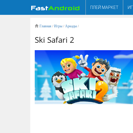
ПЛЕЙ МАРКЕТ
И
Главная
/
Игры
/
Аркады
/
Ski Safari 2