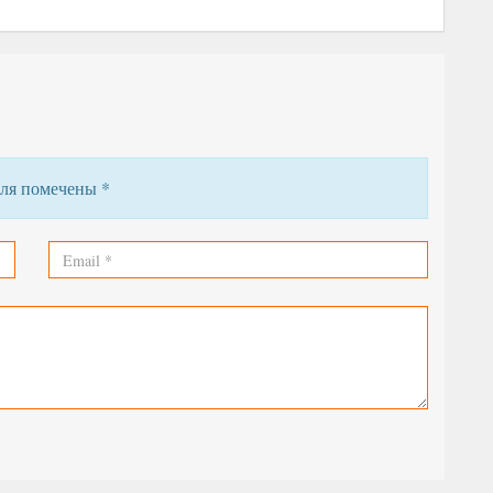
поля помечены
*