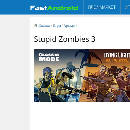
ПЛЕЙ МАРКЕТ
И
Главная
/
Игры
/
Аркады
/
Stupid Zombies 3