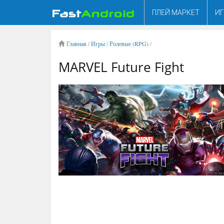
ПЛЕЙ МАРКЕТ
И
Главная
/
Игры
/
Ролевые (RPG)
/
MARVEL Future Fight