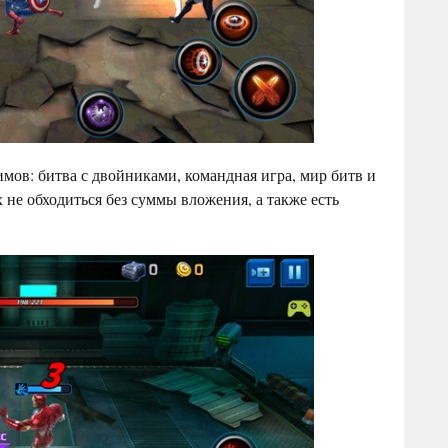
имов: битва с двойниками, командная игра, мир битв и
 не обходиться без суммы вложения, а также есть