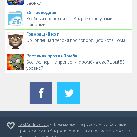
звонке
ES Проводник
Удобный проводник на Андроид с крутыми
фишками
Говорящий кот
Обновлённая версия про говорящего кота Тома
Растения против Зомби
Бестселлер! Не пропустите зомби в свой дом! 50
уровней
FastAndroid.org
- Плей маркет на русском с обзорами
приложений на Андроид. Все игры и программы можно
скачать с Google Play.