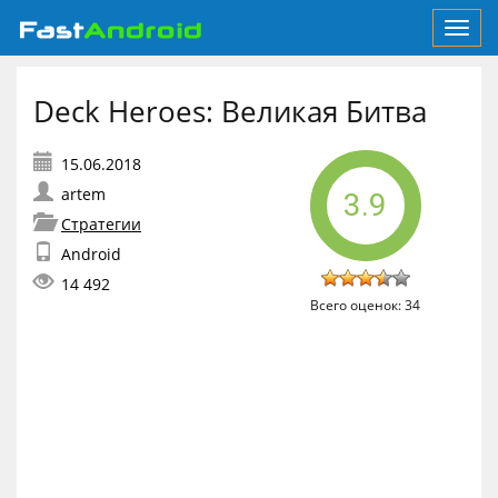
Toggl
navig
Deck Heroes: Великая Битва
artem
3.9
Стратегии
Android
14 492
Всего оценок:
34