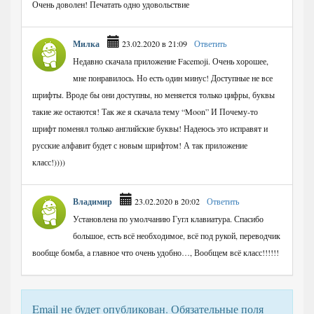
Очень доволен! Печатать одно удовольствие
Милка
23.02.2020 в 21:09
Ответить
Недавно скачала приложение Facemoji. Очень хорошее,
мне понравилось. Но есть один минус! Доступные не все
шрифты. Вроде бы они доступны, но меняется только цифры, буквы
такие же остаются! Так же я скачала тему “Moon” И Почему-то
шрифт поменял только английские буквы! Надеюсь это исправят и
русские алфавит будет с новым шрифтом! А так приложение
класс!))))
Владимир
23.02.2020 в 20:02
Ответить
Установлена по умолчанию Гугл клавиатура. Спасибо
большое, есть всё необходимое, всё под рукой, переводчик
вообще бомба, а главное что очень удобно…, Вообщем всё класс!!!!!!
Email не будет опубликован. Обязательные поля