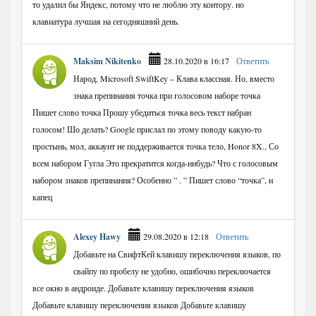
то удалил бы Яндекс, потому что не люблю эту контору. но
клавиатура лучшая на сегодняшний день.
Maksim Nikitenko
28.10.2020 в 16:17
Ответить
Народ, Microsoft SwiftKey – Клава классная. Но, вместо
знака препинания точка при голосовом наборе точка
Пишет слово точка Прошу убедиться точка весь текст набран
голосом! Шо делать? Google прислал по этому поводу какую-то
простынь, мол, аккаунт не поддерживается точка тело, Honor 8X., Со
всем набором Гугла Это прекратится когда-нибудь? Что с голосовым
набором знаков препинания? Особенно ” . ” Пишет слово “точка”, и
капец
Alexey Hawy
29.08.2020 в 12:18
Ответить
Добавьте на СвифтКей клавишу переключения языков, по
свайпу по пробелу не удобно, ошибочно переключается
все окно в андроиде. Добавьте клавишу переключения языков
Добавьте клавишу переключения языков Добавьте клавишу