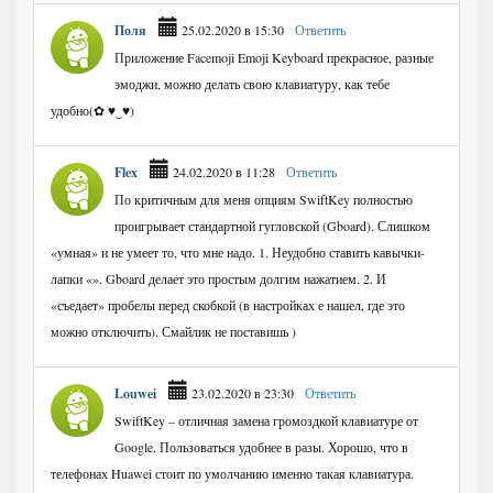
Поля
25.02.2020 в 15:30
Ответить
Приложение Facemoji Emoji Keyboard прекрасное, разные
эмоджи, можно делать свою клавиатуру, как тебе
удобно(✿ ♥‿♥)
Flex
24.02.2020 в 11:28
Ответить
По критичным для меня опциям SwiftKey полностью
проигрывает стандартной гугловской (Gboard). Слишком
«умная» и не умеет то, что мне надо. 1. Неудобно ставить кавычки-
лапки «». Gboard делает это простым долгим нажатием. 2. И
«съедает» пробелы перед скобкой (в настройках е нашел, где это
можно отключить). Смайлик не поставишь )
Louwei
23.02.2020 в 23:30
Ответить
SwiftKey – отличная замена громоздкой клавиатуре от
Google. Пользоваться удобнее в разы. Хорошо, что в
телефонах Huawei стоит по умолчанию именно такая клавиатура.