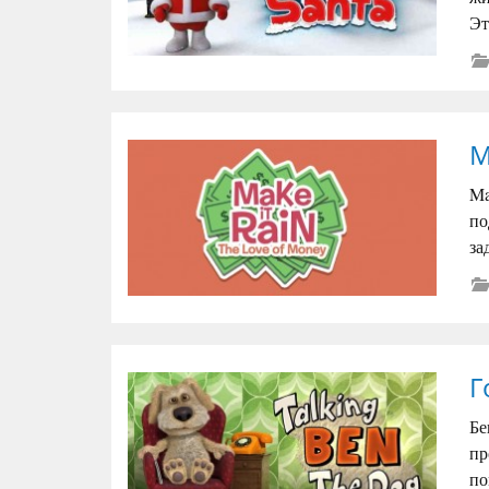
Эт
M
Ma
по
за
Г
Бе
пр
по