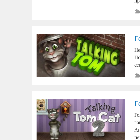
пр
Г
На
По
се
Г
Го
го
Ан
пе