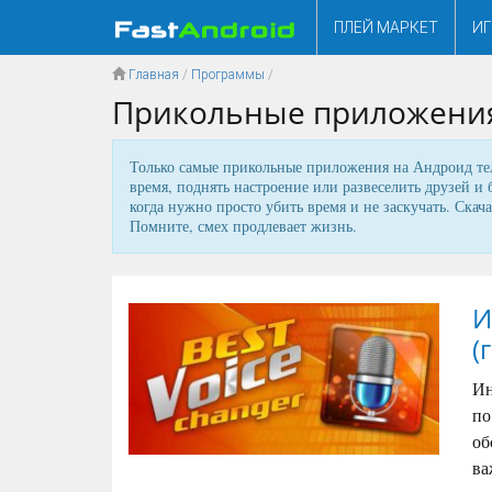
ПЛЕЙ МАРКЕТ
И
Главная
/
Программы
/
Прикольные приложения
Только самые прикольные приложения на Андроид те
время, поднять настроение или развеселить друзей и
когда нужно просто убить время и не заскучать. Скач
Помните, смех продлевает жизнь.
И
(
Ин
по
об
ва