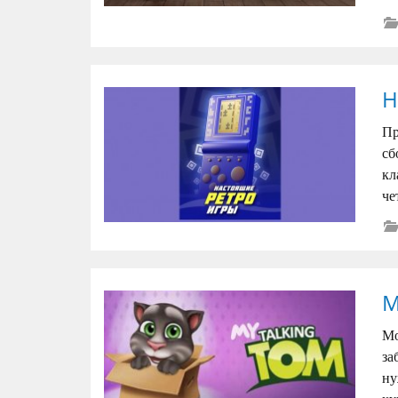
Н
Пр
сб
кл
че
М
Мо
за
ну