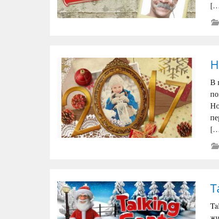
[…
Н
В 
по
Но
пе
[…
T
Ta
жи