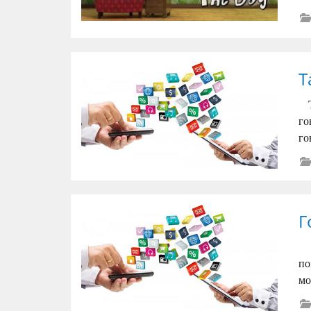
T
Ta
го
го
Г
Ta
по
мо