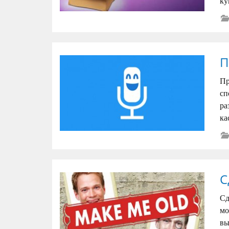
ку
П
Пр
сп
ра
ка
С
Сд
мо
вы